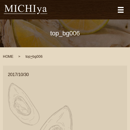
メ
top_bg006
HOME
top_bg006
2017/10/30