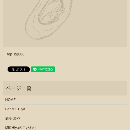
top_bg006
HOME
Bar MICHIya
酒亭 道や
MICHIyaのこだわり