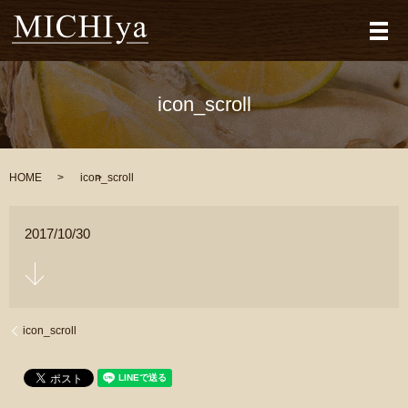
メ
icon_scroll
HOME
icon_scroll
2017/10/30
icon_scroll