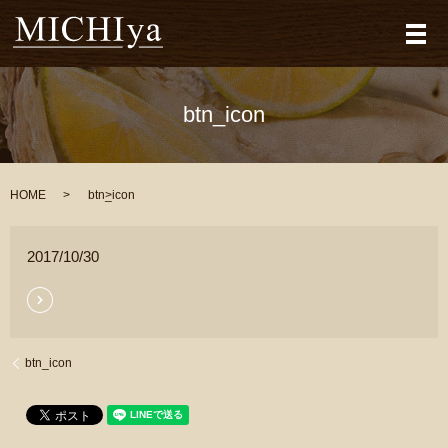
メ
btn_icon
HOME
btn_icon
2017/10/30
btn_icon