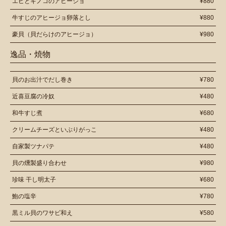
エビとキノコのアヒージョ
¥880
牛すじのアヒージョ卵落とし
¥880
豪貝（貝だらけのアヒージョ）
¥980
逸品・焼物
貝のお出汁でだし巻き
¥780
近喜豆腐の冷奴
¥480
和牛すじ煮
¥680
クリームチーズといぶりがっこ
¥480
自家製ツナパテ
¥480
貝の燻製盛り合わせ
¥980
珍味 干し明太子
¥680
鮑の塩辛
¥780
黒ミル貝のワサビ和え
¥580