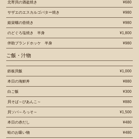
北寄貝の酒盗焼き
¥680
サザエのエスカルゴバター焼き
¥980
姫栄螺の壺焼き
¥980
のどぐろ塩焼き 半身
¥1,800
伴助ブランドホッケ 半身
¥980
ご飯・汁物
鉄板貝飯
¥1,000
本日の海鮮丼
¥880
白ご飯
¥300
貝そば～びあんこ～
¥880
貝ソバ～ろっそ～
¥1,500
本日の赤だし
¥480
蛤のお吸い物
¥480