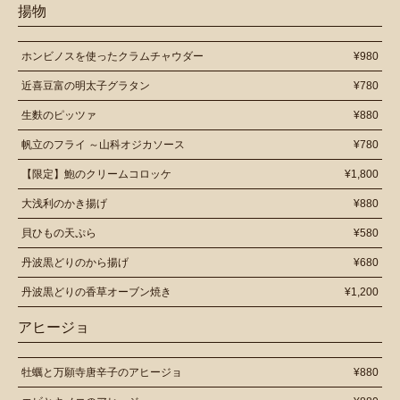
揚物
ホンビノスを使ったクラムチャウダー
¥980
近喜豆富の明太子グラタン
¥780
生麩のピッツァ
¥880
帆立のフライ ～山科オジカソース
¥780
【限定】鮑のクリームコロッケ
¥1,800
大浅利のかき揚げ
¥880
貝ひもの天ぷら
¥580
丹波黒どりのから揚げ
¥680
丹波黒どりの香草オーブン焼き
¥1,200
アヒージョ
牡蠣と万願寺唐辛子のアヒージョ
¥880