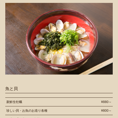
魚と貝
新鮮生牡蠣
¥880～
珍しい貝・お魚のお造り各種
¥800～